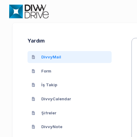
Yardım
DivvyMail
Form
İş Takip
DivvyCalendar
Şifreler
DivvyNote