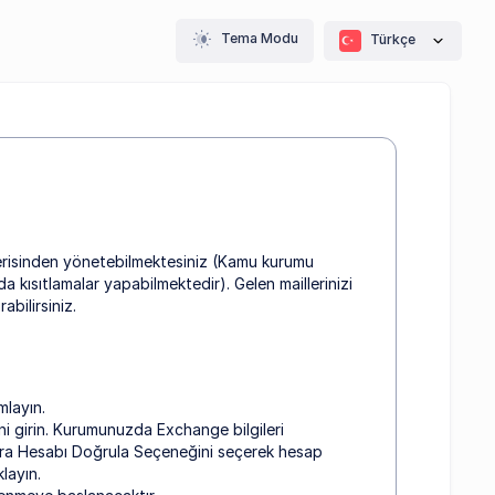
Tema Modu
Türkçe
çerisinden yönetebilmektesiniz (Kamu kurumu
a kısıtlamalar yapabilmektedir). Gelen maillerinizi
abilirsiniz.
mlayın.
ini girin. Kurumunuzda Exchange bilgileri
onra Hesabı Doğrula Seçeneğini seçerek hesap
layın.