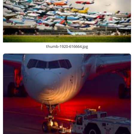
thumb-1920-616664.jpg