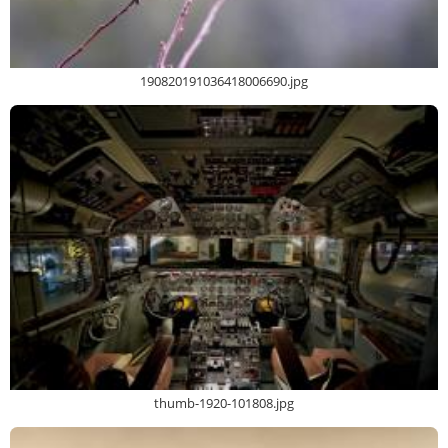
190820191036418006690.jpg
thumb-1920-101808.jpg