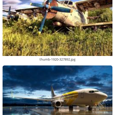
thumb-1920-327892.jpg