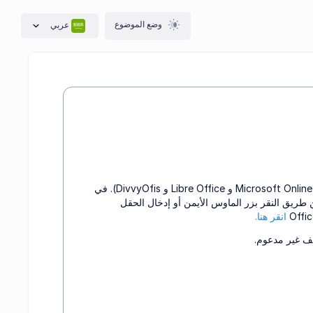
وضع الموضوع
عربي
يسمح لك Divvy Drive بفتح ملفاتك بمساعدة 3 محررين مختلفين (Microsoft Online Office و Libre Office و DivvyOfis). في
 تريده عن طريق النقر بزر الماوس الأيمن أو إدخال الحقل
انقر هنا.
لف غير مدعوم.