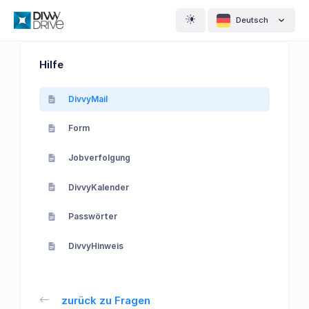
Deutsch
Hilfe
DivvyMail
Form
Jobverfolgung
DivvyKalender
Passwörter
DivvyHinweis
zurück zu Fragen